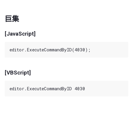
巨集
[JavaScript]
[VBScript]