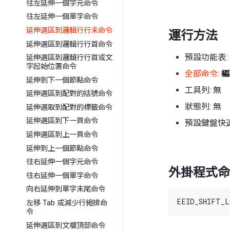
往左延伸一個字元命令
往左延伸一個單字命令
延伸選區到邏輯行行末命令
運行方法
延伸選區到邏輯行行首命令
預設功能表:
延伸選區到邏輯行行首或文
字起始位置命令
全部命令
:
編
延伸到下一個節點命令
工具列: 無
延伸選區到配對的括號命令
狀態列: 無
延伸選取到配對的標籤命令
延伸選區到下一頁命令
預設鍵盤快速鍵:
延伸選區到上一頁命令
延伸到上一個節點命令
往右延伸一個字元命令
外掛程式命
往右延伸一個單字命令
向右延伸到單字末尾命令
左移 Tab 或減少行縮排命
令
延伸選區到文檔頂部命令