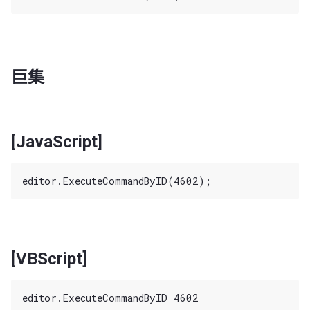
巨集
[JavaScript]
[VBScript]