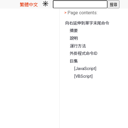
繁體中文
搜尋
Page contents
<
Page contents:
>
向右延伸到單字末尾命令
摘要
說明
運行方法
外掛程式命令ID
巨集
[JavaScript]
[VBScript]