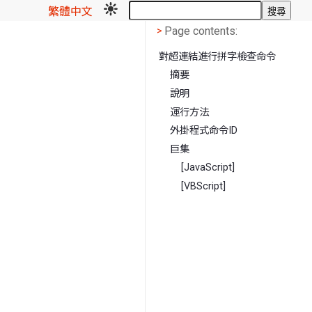
繁體中文
搜尋
Page contents
<
Page contents:
>
對超連結進行拼字檢查命令
摘要
說明
運行方法
外掛程式命令ID
巨集
[JavaScript]
[VBScript]