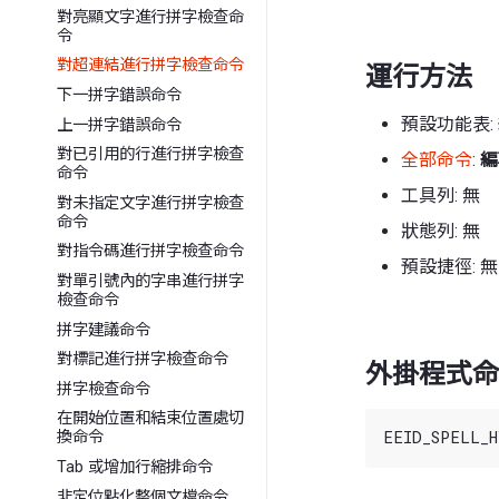
對亮顯文字進行拼字檢查命
令
對超連結進行拼字檢查命令
運行方法
下一拼字錯誤命令
預設功能表:
上一拼字錯誤命令
對已引用的行進行拼字檢查
全部命令
:
編
命令
工具列: 無
對未指定文字進行拼字檢查
命令
狀態列: 無
對指令碼進行拼字檢查命令
預設捷徑: 無
對單引號內的字串進行拼字
檢查命令
拼字建議命令
對標記進行拼字檢查命令
外掛程式命
拼字檢查命令
在開始位置和結束位置處切
換命令
Tab 或增加行縮排命令
非定位點化整個文檔命令