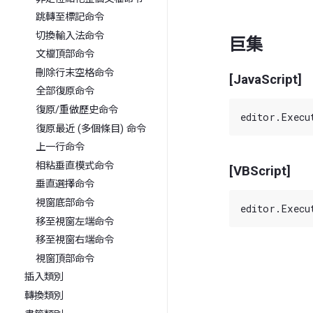
跳轉至標記命令
切換輸入法命令
巨集
文檔頂部命令
刪除行末空格命令
[JavaScript]
全部復原命令
復原/重做歷史命令
復原最近 (多個條目) 命令
上一行命令
相粘垂直模式命令
[VBScript]
垂直選擇命令
視窗底部命令
移至視窗左端命令
移至視窗右端命令
視窗頂部命令
插入類別
轉換類別