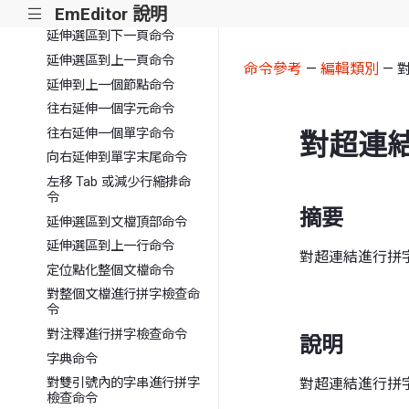
EmEditor 說明
延伸選取到配對的標籤命令
|||
延伸選區到下一頁命令
延伸選區到上一頁命令
命令參考
—
編輯類別
— 
延伸到上一個節點命令
往右延伸一個字元命令
往右延伸一個單字命令
對超連
向右延伸到單字末尾命令
左移 Tab 或減少行縮排命
令
摘要
延伸選區到文檔頂部命令
延伸選區到上一行命令
對超連結進行拼
定位點化整個文檔命令
對整個文檔進行拼字檢查命
令
對注釋進行拼字檢查命令
說明
字典命令
對超連結進行拼
對雙引號內的字串進行拼字
檢查命令