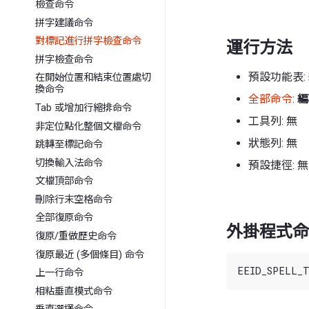
檢查命令
拼字建議命令
對標記進行拼字檢查命令
運行方法
拼字檢查命令
預設功能表:
在開始位置和結束位置處切
換命令
全部命令
:
編
Tab 或增加行縮排命令
工具列: 無
非定位點化整個文檔命令
狀態列: 無
跳轉至標記命令
切換輸入法命令
預設捷徑: 無
文檔頂部命令
刪除行末空格命令
全部復原命令
外掛程式命
復原/重做歷史命令
復原最近 (多個條目) 命令
上一行命令
相粘垂直模式命令