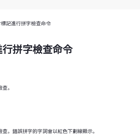
對標記進行拼字檢查命令
進行拼字檢查命令
檢查。
檢查。錯誤拼字的字詞會以紅色下劃線顯示。