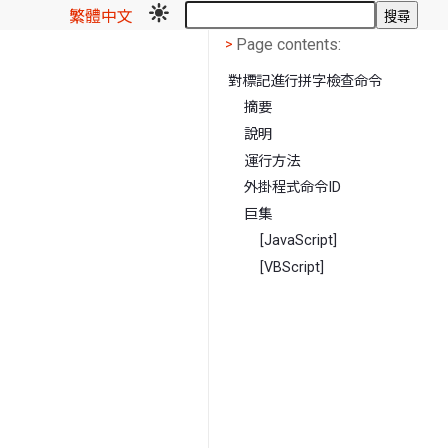
繁體中文
搜尋
Page contents
<
Page contents:
>
對標記進行拼字檢查命令
摘要
說明
運行方法
外掛程式命令ID
巨集
[JavaScript]
[VBScript]