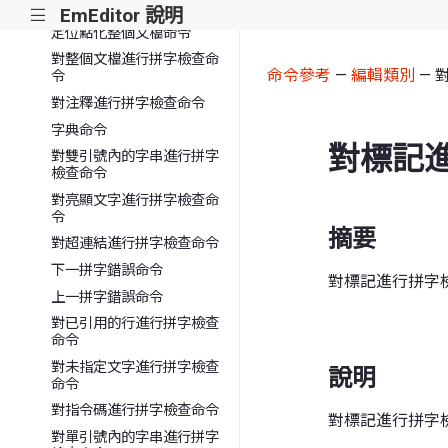
延伸選區到上一行命令
EmEditor 說明
|||
定位點化整個文檔命令
對整個文檔進行拼字檢查命
命令參考
—
編輯類別
— 
令
對注釋進行拼字檢查命令
字典命令
對標記
對雙引號內的字串進行拼字
檢查命令
對亮顯文字進行拼字檢查命
令
摘要
對超連結進行拼字檢查命令
下一拼字錯誤命令
對標記進行拼字
上一拼字錯誤命令
對已引用的行進行拼字檢查
命令
對未指定文字進行拼字檢查
說明
命令
對指令碼進行拼字檢查命令
對標記進行拼字
對單引號內的字串進行拼字