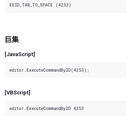
巨集
[JavaScript]
[VBScript]