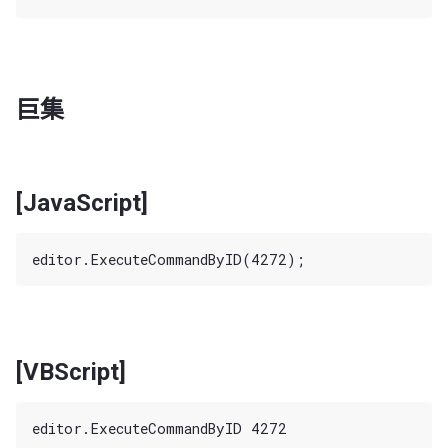
巨集
[JavaScript]
[VBScript]