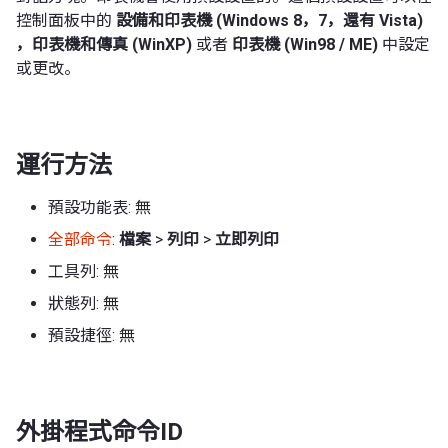
控制面板中的
設備和印表機 (Windows 8，7，還有 Vista)
，印表機和傳真 (WinXP)
或者
印表機 (Win98 / ME)
中設定
或更改。
運行方法
預設功能表: 無
全部命令
:
檔案
>
列印
>
立即列印
工具列: 無
狀態列: 無
預設捷徑: 無
外掛程式命令ID