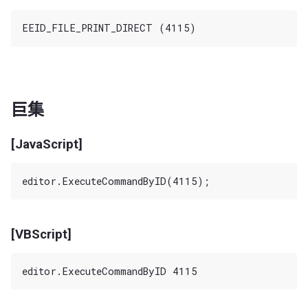
巨集
[JavaScript]
[VBScript]