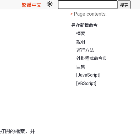
繁體中文
搜尋
Page contents
<
Page contents:
>
另存新檔命令
摘要
說明
運行方法
外掛程式命令ID
巨集
[JavaScript]
[VBScript]
打開的檔案，并