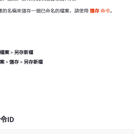
樣的名稱來儲存一個已命名的檔案，請使用
儲存
命令
。
檔案
>
另存新檔
案
>
儲存
>
另存新檔
令ID