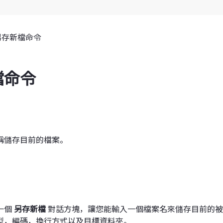
另存新檔命令
檔命令
稱儲存目前的檔案。
一個
另存新檔
對話方塊，讓您能輸入一個檔案名來儲存目前的被
型，編碼，換行方式以及目標資料夾。