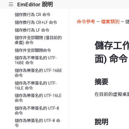
重新載入 (快顯功能表) 命
EmEditor 說明
|||
令
儲存換行為 CR 命令
命令參考
—
檔案類別
— 
儲存換行為 CR+LF 命令
儲存換行為 LF 命令
儲存并全部關閉 (僅目前的
儲存工作
桌面) 命令
儲存并全部關閉命令
面) 命令
儲存為不帶簽名的 UTF-
16BE 命令
儲存為帶簽名的 UTF-16BE
命令
摘要
儲存為不帶簽名的 UTF-
16LE 命令
在目前的虛擬桌
儲存為帶簽名的 UTF-16LE
命令
儲存為不帶簽名的 UTF-8
命令
說明
儲存為帶簽名的 UTF-8 命
令