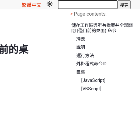
繁體中文
搜尋
Page contents
<
Page contents:
>
儲存工作區與所有檔案并全部關
閉 (僅目前的桌面) 命令
摘要
目前的桌
說明
運行方法
外掛程式命令ID
巨集
[JavaScript]
[VBScript]