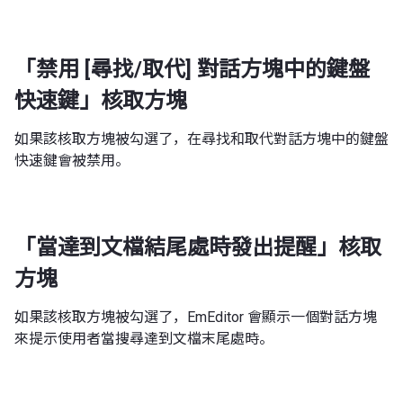
「禁用 [尋找/取代] 對話方塊中的鍵盤
快速鍵」核取方塊
如果該核取方塊被勾選了，在尋找和取代對話方塊中的鍵盤
快速鍵會被禁用。
「當達到文檔結尾處時發出提醒」核取
方塊
如果該核取方塊被勾選了，EmEditor 會顯示一個對話方塊
來提示使用者當搜尋達到文檔末尾處時。