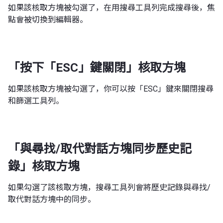
如果該核取方塊被勾選了，在用搜尋工具列完成搜尋後，焦
點會被切換到編輯器。
「按下「ESC」鍵關閉」核取方塊
如果該核取方塊被勾選了，你可以按「ESC」鍵來關閉搜尋
和篩選工具列。
「與尋找/取代對話方塊同步歷史記
錄」核取方塊
如果勾選了該核取方塊，搜尋工具列會將歷史記錄與尋找/
取代對話方塊中的同步。