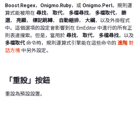
Boost.Regex
，
Onigmo.Ruby
，或
Onigmo.Perl
。規則運
算式能被用在
尋找
，
取代
，
多檔尋找
，
多檔取代
，
篩
選
，
亮顯
，
標記跳轉
，
自動縮排
，
大綱
，以及外掛程式
中。這個選項的設定會影響到在 EmEditor 中進行的所有正
則表達搜索。但是，當用於
尋找
，
取代
，
多檔尋找
，以及
多檔取代
命令時，規則運算式引擎能在這些命令的
進階
對
話方塊
中另外設定。
「重設」按鈕
重設為預設設置。