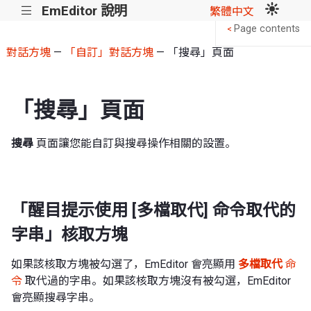
EmEditor 說明
|||
繁體中文
Page contents
<
對話方塊
—
「自訂」對話方塊
— 「搜尋」頁面
「搜尋」頁面
搜尋
頁面讓您能自訂與搜尋操作相關的設置。
「醒目提示使用 [多檔取代] 命令取代的
字串」核取方塊
如果該核取方塊被勾選了，EmEditor 會亮顯用
多檔取代
命
令
取代過的字串。如果該核取方塊沒有被勾選，EmEditor
會亮顯搜尋字串。