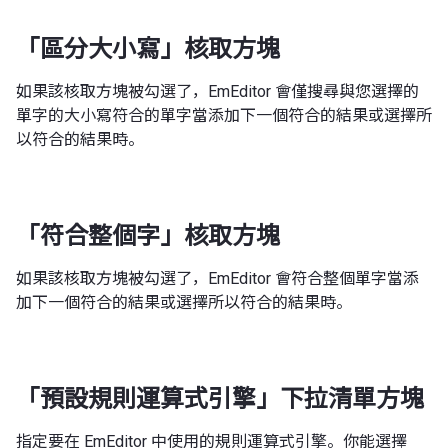
「區分大小寫」核取方塊
如果該核取方塊被勾選了，EmEditor 會僅搜尋與您選擇的
單字的大小寫符合的單字當添加下一個符合的結果或選擇所
以符合的結果時。
「符合整個字」核取方塊
如果該核取方塊被勾選了，EmEditor 會符合整個單字當添
加下一個符合的結果或選擇所以符合的結果時。
「預設規則運算式引擎」下拉清單方塊
指定要在 EmEditor 中使用的規則運算式引擎。你能選擇