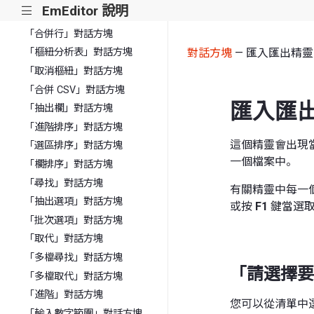
EmEditor 說明
|||
「分割欄」對話方塊
「合併行」對話方塊
對話方塊
— 匯入匯出精靈
「樞紐分析表」對話方塊
「取消樞紐」對話方塊
「合併 CSV」對話方塊
匯入匯
「抽出欄」對話方塊
「進階排序」對話方塊
這個精靈會出現
「選區排序」對話方塊
一個檔案中。
「欄排序」對話方塊
「尋找」對話方塊
有關精靈中每一個
「抽出選項」對話方塊
或按
F1
鍵當選取
「批次選項」對話方塊
「取代」對話方塊
「多檔尋找」對話方塊
「請選擇要
「多檔取代」對話方塊
「進階」對話方塊
您可以從清單中
「輸入數字範圍」對話方塊