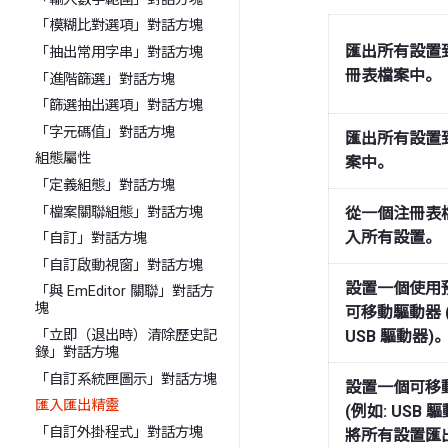
「模糊比對選項」對話方塊
匯出所有設置
「抽出常用字串」對話方塊
冊表檔案中。
「進階篩選」對話方塊
「篩選抽出選項」對話方塊
「字元碼值」對話方塊
匯出所有設置到 
組態屬性
案中。
「定義組態」對話方塊
「檔案關聯組態」對話方塊
從一個注冊表
入所有設置。
「自訂」對話方塊
「自訂啟動視窗」對話方塊
設置一個使用
「與 EmEditor 關聯」對話方
塊
可移動驅動器 
USB 驅動器)
「立即（退出時）清除歷史記
錄」對話方塊
「自訂系統匣圖示」對話方塊
設置一個可移
匯入匯出精靈
(例如: USB 
「自訂外掛程式」對話方塊
將所有設置匯出為