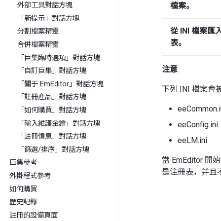
檔案。
外部工具對話方塊
「新提示」對話方塊
從 INI 檔案
分割檔案精靈
表。
合併檔案精靈
「巨集臨時選項」對話方塊
注意
「自訂巨集」對話方塊
「關于 EmEditor」對話方塊
下列 INI 檔案
「註冊產品」對話方塊
eeCommon.i
「如何購買」對話方塊
「輸入維護金鑰」對話方塊
eeConfig.ini
「註冊信息」對話方塊
eeLM.ini
「篩選/排序」對話方塊
當 EmEditor 
巨集參考
是注冊表，并且
外掛程式參考
如何購買
歷史記錄
註冊的設備頁面