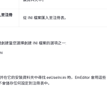
匯入至注冊
從 INI 檔案匯入至注冊表。
會被創建當您選擇創建 INI 檔案的選項之一:
ni
開始并在它的安裝資料夾中尋找 eeUseIni.ini 時，EmEditor 會用這些
不會儲存任何設定到注冊表中。