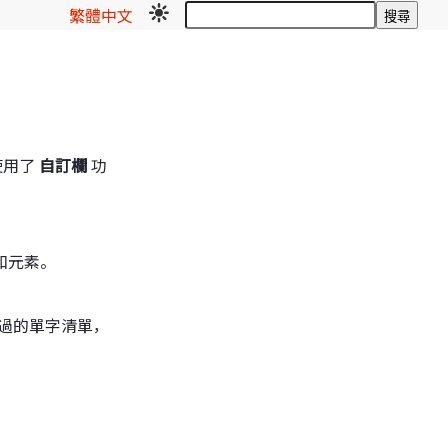
繁體中文
搜尋
使用了
自訂欄
功
籤和元素。
使用過的單字清單，