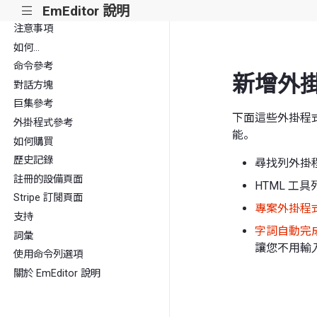
EmEditor 說明
|||
注意事項
如何...
命令參考
新增外
對話方塊
巨集參考
下面這些外掛程式
外掛程式參考
能。
如何購買
歷史記錄
尋找列外掛
註冊的設備頁面
HTML 工
Stripe 訂閱頁面
專案外掛程
支持
字詞自動完
詞彙
讓您不用輸
使用命令列選項
關於 EmEditor 說明